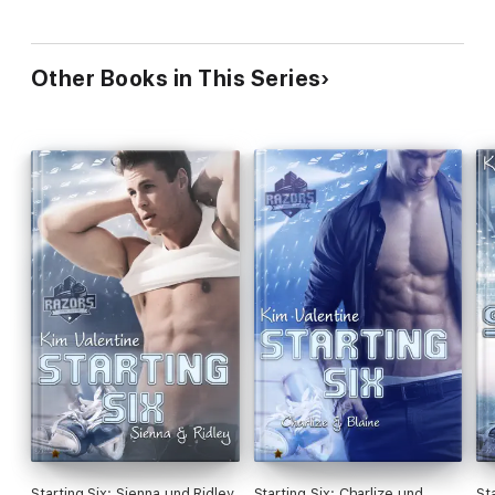
Other Books in This Series
Starting Six: Sienna und Ridley
Starting Six: Charlize und
St