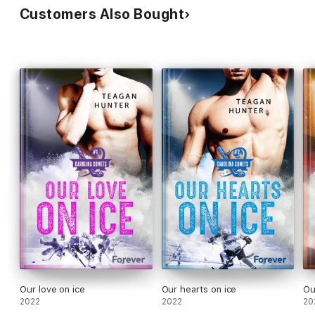
Customers Also Bought
Our love on ice
Our hearts on ice
Ou
2022
2022
20