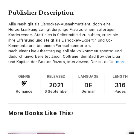
Publisher Description
Allie Nash gilt als Eishockey-Ausnahmetalent, doch eine
Herzerkrankung zwingt die junge Frau zu einem sofortigen
Karriereende. Statt sich in Selbstmitleid zu suhlen, nutzt sie
ihre Erfahrung und steigt als Eishockey-Expertin und Co-
Kommentatorin bei einem Fernsehsender ein.
Nach einer Live-Übertragung soll sie vollkommen spontan und
dadurch unvorbereitet Jason Coltrane, den Bad Boy der Liga
und Kapitän der Boston Razors, interviewen. Der ist dafür
more
bekannt, jedes Zusammentreffen mit einem Pressevertreter in
einem Desaster enden zu lassen. Selbst die um Professionalität
GENRE
RELEASED
LANGUAGE
LENGTH
bemühte Allie, bringt er mit seiner herablassenden Art in
Sekundenschnelle auf die Palme. Doch sie rauscht nicht
2021
DE
316
wutentbrannt ab, sondern bietet ihm die Stirn und fordert Jason
Romance
6 September
German
Pages
zu einem Duell auf dem Eis heraus.
Siegesgewiss willigt Coltrane ein und bald muss Allie erkennen,
dass bei diesem Kräftemessen mehr auf dem Spiel steht, als
nur ihre Ehre. Denn der Eishockey-Profi gewährt ihr unerwartet
More Books Like This
einen Blick hinter seine harte Fassade, was Allie vom ersten
Moment an fasziniert. Doch je mehr sich die beiden aufeinander
einlassen, desto näher kommt sie auch Jasons dunklem
Geheimnis.