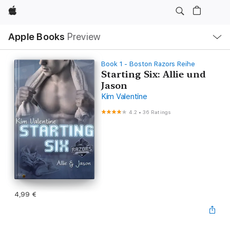
Apple
Local
Apple Books
Preview
Nav
Open
Menu
Book 1 - Boston Razors Reihe
Starting Six: Allie und
Jason
Kim Valentine
4.2
•
36 Ratings
4,99 €