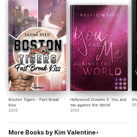
Boston Tigers - Fast Break
Hollywood Dreams 3: You and
St
Kiss
me against the World
20
2025
2023
More Books by Kim Valentine