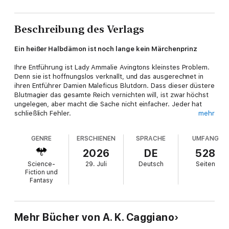
Beschreibung des Verlags
Ein heißer Halbdämon ist noch lange kein Märchenprinz
Ihre Entführung ist Lady Ammalie Avingtons kleinstes Problem.
Denn sie ist hoffnungslos verknallt, und das ausgerechnet in
ihren Entführer Damien Maleficus Blutdorn. Dass dieser düstere
Blutmagier das gesamte Reich vernichten will, ist zwar höchst
ungelegen, aber macht die Sache nicht einfacher. Jeder hat
schließlich Fehler.
mehr
Und gefangen zwischen infernalischen Monstern,
GENRE
ERSCHIENEN
SPRACHE
UMFANG
verführerischen Vampiren und esoterischen Hexen, erkennt
Amma endlich, dass hinter Damiens düsterer Fassade wirklich
2026
DE
528
ein weiches Herz schlägt. Doch als sie ihre eigenen magischen
Science-
29. Juli
Deutsch
Seiten
Kräfte entdeckt, muss Amma sich entscheiden: Rettet sie das
Fiction und
Reich oder folgt sie ihrem Herzen in den Abgrund?
Fantasy
Mehr Bücher von A. K. Caggiano