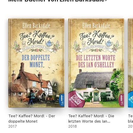
Tee? Kaffee? Mord! - Der
Tee? Kaffee? Mord! - Die
Te
doppelte Monet
letzten Worte des Ian
bl
2017
O'Shelley
2018
Th
20