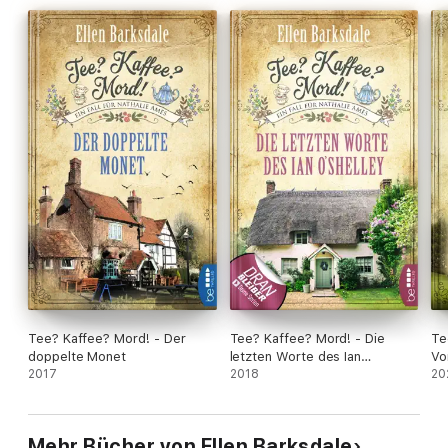
Tee? Kaffee? Mord! - Der
Tee? Kaffee? Mord! - Die
Te
doppelte Monet
letzten Worte des Ian
Vo
2017
O'Shelley
2018
Go
20
Mehr Bücher von Ellen Barksdale