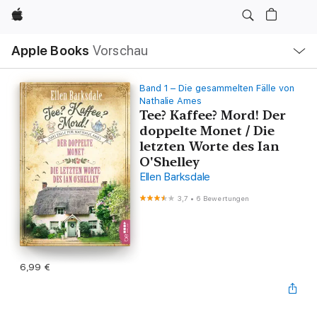
Apple
Lokale
Apple Books
Vorschau
Navigation
Menü
öffnen
Band 1 – Die gesammelten Fälle von
Nathalie Ames
Tee? Kaffee? Mord! Der
doppelte Monet / Die
letzten Worte des Ian
O'Shelley
Ellen Barksdale
3,7
•
6 Bewertungen
6,99 €