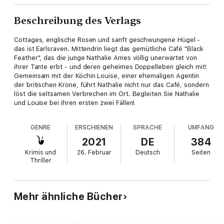
Beschreibung des Verlags
Cottages, englische Rosen und sanft geschwungene Hügel -
das ist Earlsraven. Mittendrin liegt das gemütliche Café "Black
Feather", das die junge Nathalie Ames völlig unerwartet von
ihrer Tante erbt - und deren geheimes Doppelleben gleich mit!
Gemeinsam mit der Köchin Louise, einer ehemaligen Agentin
der britischen Krone, führt Nathalie nicht nur das Café, sondern
löst die seltsamen Verbrechen im Ort. Begleiten Sie Nathalie
und Louise bei ihren ersten zwei Fällen!
GENRE
ERSCHIENEN
SPRACHE
UMFANG
2021
DE
384
Krimis und
26. Februar
Deutsch
Seiten
Thriller
Mehr ähnliche Bücher