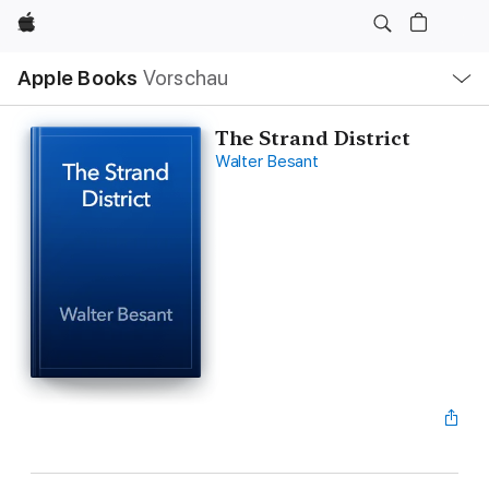
Apple
Lokale
Apple Books
Vorschau
Navigation
Menü
öffnen
The Strand District
Walter Besant