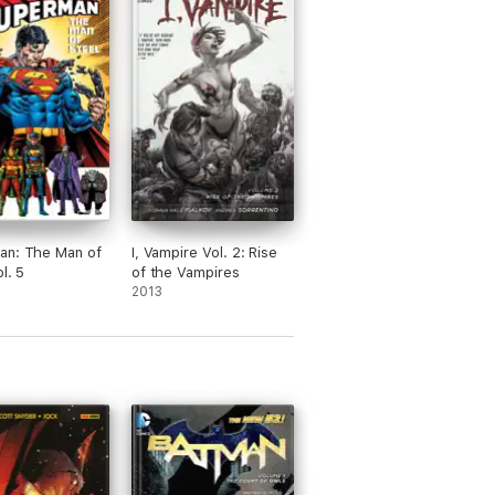
an: The Man of
I, Vampire Vol. 2: Rise
l. 5
of the Vampires
2013