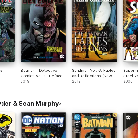
cs
Batman - Detective
Sandman Vol. 6: Fables
Superm
Comics Vol. 9: Deface
and Reflections (New
Steel Vo
the Face
2019
Edition)
2012
2006
yder & Sean Murphy