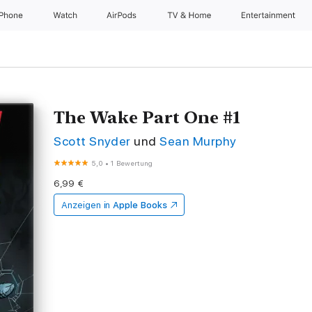
iPhone
Watch
AirPods
TV & Home
Entertainment
The Wake Part One #1
Scott Snyder
und
Sean Murphy
5,0
•
1 Bewertung
6,99 €
Anzeigen in
Apple Books