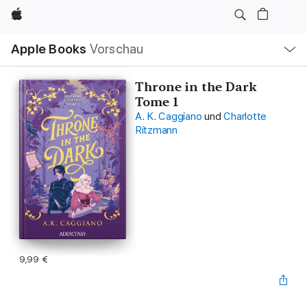
Apple
Lokale
Apple Books
Vorschau
Navigation
Menü
öffnen
Throne in the Dark
Tome 1
A. K. Caggiano
und
Charlotte
Ritzmann
9,99 €