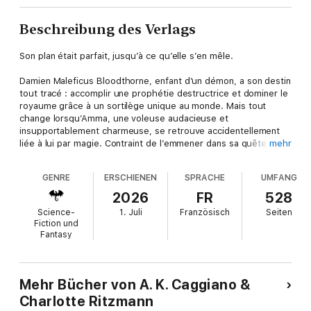
Beschreibung des Verlags
Son plan était parfait, jusqu’à ce qu’elle s’en mêle.
Damien Maleficus Bloodthorne, enfant d’un démon, a son destin
tout tracé : accomplir une prophétie destructrice et dominer le
royaume grâce à un sortilège unique au monde. Mais tout
change lorsqu’Amma, une voleuse audacieuse et
insupportablement charmeuse, se retrouve accidentellement
liée à lui par magie. Contraint de l’emmener dans sa quête,
mehr
Damien découvre que sa présence est loin d’être un simple
obstacle : la jeune femme éveille en lui des sentiments qu’il
GENRE
ERSCHIENEN
SPRACHE
UMFANG
n’aurait jamais imaginés.
Tiraillé entre son héritage maléfique et les émotions qu’Amma
2026
FR
528
fait naître en lui, Damien devra choisir : suivre sa nature
Science-
1. Juli
Französisch
Seiten
destructrice… ou protéger celle qui est devenue sa plus
Fiction und
dangereuse tentation.
Fantasy
Mehr Bücher von A. K. Caggiano &
Charlotte Ritzmann