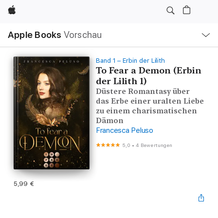
Apple
Lokale
Apple Books
Vorschau
Navigation
Menü
öffnen
Band 1 – Erbin der Lilith
To Fear a Demon (Erbin
der Lilith 1)
Düstere Romantasy über
das Erbe einer uralten Liebe
zu einem charismatischen
Dämon
Francesca Peluso
5,0
•
4 Bewertungen
5,99 €