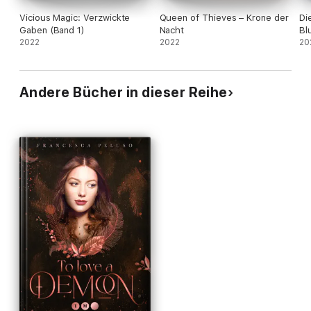
Vicious Magic: Verzwickte
Queen of Thieves – Krone der
Di
Gaben (Band 1)
Nacht
Bl
2022
2022
20
Andere Bücher in dieser Reihe