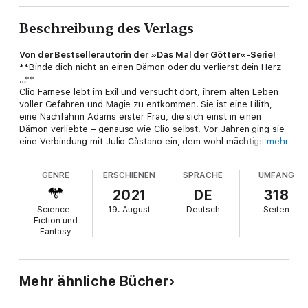
Beschreibung des Verlags
Von der Bestsellerautorin der »Das Mal der Götter«-Serie!
**Binde dich nicht an einen Dämon oder du verlierst dein Herz
…**
Clio Farnese lebt im Exil und versucht dort, ihrem alten Leben
voller Gefahren und Magie zu entkommen. Sie ist eine Lilith,
eine Nachfahrin Adams erster Frau, die sich einst in einen
Dämon verliebte – genauso wie Clio selbst. Vor Jahren ging sie
eine Verbindung mit Julio Càstano ein, dem wohl mächtigsten
mehr
Dämon Italiens, und verlor durch seinen Verrat den Glauben an
die Liebe. Nun setzt der attraktive Julio alles
GENRE
ERSCHIENEN
SPRACHE
UMFANG
daran, ihre Gefühle zurückzugewinnen, denn das magische
Band zwischen ihnen zieht sie noch immer unaufhörlich
2021
DE
318
zueinander. Aber Clio denkt gar nicht daran, sich noch einmal
Science-
19. August
Deutsch
Seiten
auf ihn einzulassen, bis ihre beiden Familien auf
Fiction und
einmal von derselben dunklen Gewalt bedroht werden. Schon
Fantasy
bald muss Clio erkennen, dass nur die Magie ihrer Liebe sie
noch retten kann …
Eine prickelnd romantische Liebesgeschichte, in der die
Funken nur so sprühen!
Mehr ähnliche Bücher
//Dies ist der erste Band der knisternden Dämonen-
Fantasyreihe »Erbin der Lilith«. Alle Romane der Urban-