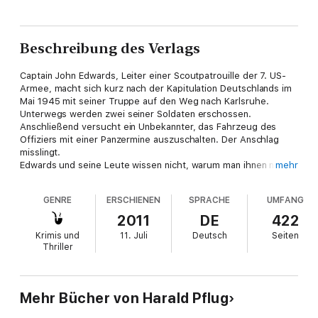
Beschreibung des Verlags
Captain John Edwards, Leiter einer Scoutpatrouille der 7. US-
Armee, macht sich kurz nach der Kapitulation Deutschlands im
Mai 1945 mit seiner Truppe auf den Weg nach Karlsruhe.
Unterwegs werden zwei seiner Soldaten erschossen.
Anschließend versucht ein Unbekannter, das Fahrzeug des
Offiziers mit einer Panzermine auszuschalten. Der Anschlag
misslingt.
Edwards und seine Leute wissen nicht, warum man ihnen nach
mehr
dem Leben trachtet. Bis sie in der ehemaligen Panzerkaserne in
Schwetzingen erste Hinweise auf den Täter bekommen ...
GENRE
ERSCHIENEN
SPRACHE
UMFANG
2011
DE
422
Krimis und
11. Juli
Deutsch
Seiten
Thriller
Mehr Bücher von Harald Pflug