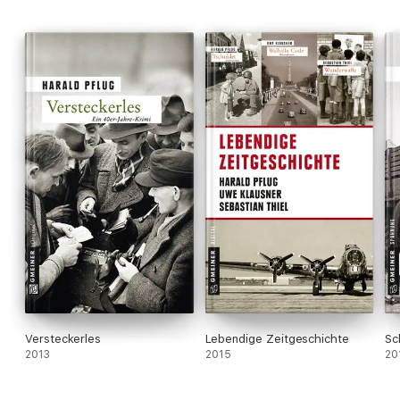
Versteckerles
Lebendige Zeitgeschichte
Sc
2013
2015
20