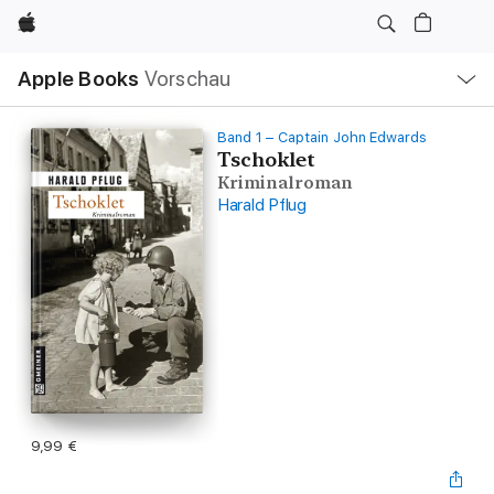
Apple
Lokale
Apple Books
Vorschau
Navigation
Menü
öffnen
Band 1 – Captain John Edwards
Tschoklet
Kriminalroman
Harald Pflug
9,99 €