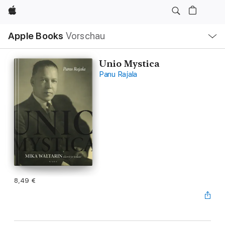
Apple
Lokale
Apple Books
Vorschau
Navigation
Menü
öffnen
Unio Mystica
Panu Rajala
8,49 €