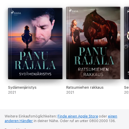
myöntämän Vuoden historiakirja -tunnustuksen.
Sydämenjäristys
Ratsumiehen rakkaus
Se
2021
2021
20
Weitere Einkaufsmöglichkeiten:
Finde einen Apple Store
oder
einen
anderen Händler
in deiner Nähe.
Oder ruf an unter 0800 2000 136.