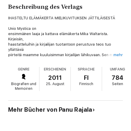
Beschreibung des Verlags
IHASTELTU ELÄMÄKERTA MIELIKUVITUKSEN JÄTTILÄISESTÄ
Unio Mystica on
ensimmäinen laaja ja kattava elämäkerta Mika Waltarista.
Kirjeisiin,
haastatteluihin ja kirjailijan tuotantoon perustuva teos tuo
yllättäviä
piirteitä maamme kuuluisimman kirjailijan lähikuvaan. Sen myötä
mehr
avautuvat niin
Waltarin innoituksen lähteet, tutkimusmatkat kuin huikaisevan
GENRE
ERSCHIENEN
SPRACHE
UMFANG
rakastumisen ja
karvaan pettymyksen aallokot, jotka Waltari eli huippuja ja
2011
FI
784
pohjia myöten.
Biografien und
25. August
Finnisch
Seiten
Täyttymyksen hetkinä hän saavutti unenomaisen yhteyden
Memoiren
menneisiin aikakausiin
ja kuvaamiinsa henkilöihin.
Unio
Mehr Bücher von Panu Rajala
Mystica oli vuoden 2008 puhutuimpia ja
luetuimpia tietokirjoja. Se voitti Lauri Jäntin ja P. E.
Svinhufvudin muistosäätiön palkinnon ja sai myös Historian
Ystäväin Liiton