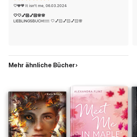
🤍🩶🖤 It isn't me
, 
06.03.2024
🤍🤍💅🏻💅🏻🌸🌸
LIEBLINGSBUCH!!!!! 🤍💅🏻💅🏻💅🏻🌸
Mehr ähnliche Bücher