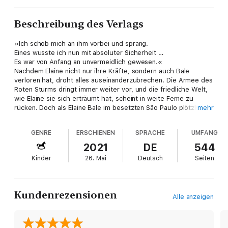
Beschreibung des Verlags
»Ich schob mich an ihm vorbei und sprang.
Eines wusste ich nun mit absoluter Sicherheit …
Es war von Anfang an unvermeidlich gewesen.«
Nachdem Elaine nicht nur ihre Kräfte, sondern auch Bale
verloren hat, droht alles auseinanderzubrechen. Die Armee des
Roten Sturms dringt immer weiter vor, und die friedliche Welt,
wie Elaine sie sich erträumt hat, scheint in weite Ferne zu
rücken. Doch als Elaine Bale im besetzten São Paulo plötzlich
mehr
gegenübersteht, keimt Hoffnung in ihr auf: Vielleicht kann sie
den Jungen, den sie liebt, noch retten? Denn Elaine weiß: Nur
GENRE
ERSCHIENEN
SPRACHE
UMFANG
zusammen können sie den Urvortex beschützen. Nur
zusammen können sie tief hinein in die Vergangenheit reisen.
2021
DE
544
Dorthin, wo alles seinen Anfang nahm …
Kinder
26. Mai
Deutsch
Seiten
Das atemberaubende Finale der »Vortex«-Trilogie!
Kundenrezensionen
Alle anzeigen