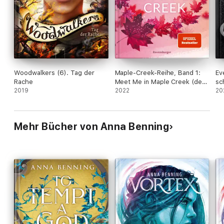
Woodwalkers (6). Tag der
Maple-Creek-Reihe, Band 1:
Ev
Rache
Meet Me in Maple Creek (der
sc
2019
SPIEGEL-Bestseller-Erfolg von
2022
Mä
20
Alexandra Flint)
Be
Mehr Bücher von Anna Benning