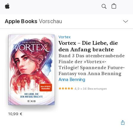
Apple
Lokale
Apple Books
Vorschau
Navigation
Menü
öffnen
Vortex
Vortex – Die Liebe, die
den Anfang brachte
Band 3 Das atemberaubende
Finale der »Vortex«-
Trilogie! Spannende Future-
Fantasy von Anna Benning
Anna Benning
4,9
•
34 Bewertungen
10,99 €