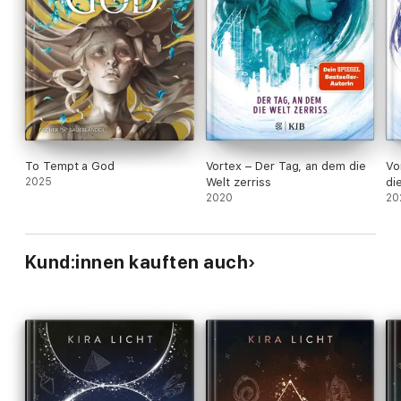
To Tempt a God
Vortex – Der Tag, an dem die
Vo
2025
Welt zerriss
di
2020
20
Kund:innen kauften auch