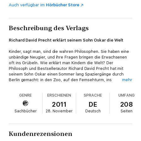
Auch verfügbar im
Hörbücher Store
Beschreibung des Verlags
Richard David Precht erklärt seinem Sohn Oskar die Welt
Kinder, sagt man, sind die wahren Philosophen. Sie haben eine
unbändige Neugier, und ihre Fragen bringen die Erwachsenen
oft ins Grübeln. Wie erklärt man Kindern die Welt? Der
Philosoph und Bestsellerautor Richard David Precht hat mit
seinem Sohn Oskar einen Sommer lang Spaziergänge durch
Berlin gemacht: in den Zoo, auf den Fernsehturm, ins
mehr
Naturkundemuseum oder zur Synagoge, und hat ihm dabei auf
viele seiner Fragen geantwortet. „Bin ich wirklich ich?“, „Darf
GENRE
ERSCHIENEN
SPRACHE
UMFANG
man Tiere essen?“ oder „Warum haben Menschen Sorgen?“.
Auf spielerische Art und Weise und mit vielen Geschichten
2011
DE
208
zeigt Precht den Kindern unsere Welt und hilft ihnen, sie
Sachbücher
28. November
Deutsch
Seiten
besser zu verstehen. Nach „Wer bin ich und wenn ja, wie
viele?“ nun das Buch zur Philosophie für alle jungen Menschen,
die es genauer wissen wollen!
Kundenrezensionen