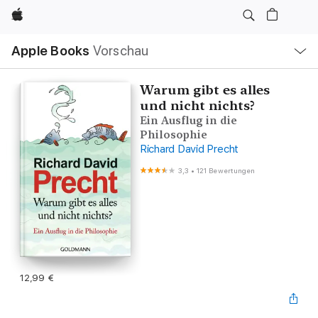
Apple
Lokale
Apple Books
Vorschau
Navigation
Menü
öffnen
Warum gibt es alles
und nicht nichts?
Ein Ausflug in die
Philosophie
Richard David Precht
3,3
•
121 Bewertungen
12,99 €