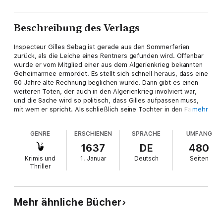
Beschreibung des Verlags
Inspecteur Gilles Sebag ist gerade aus den Sommerferien
zurück, als die Leiche eines Rentners gefunden wird. Offenbar
wurde er vom Mitglied einer aus dem Algerienkrieg bekannten
Geheimarmee ermordet. Es stellt sich schnell heraus, dass eine
50 Jahre alte Rechnung beglichen wurde. Dann gibt es einen
weiteren Toten, der auch in den Algerienkrieg involviert war,
und die Sache wird so politisch, dass Gilles aufpassen muss,
mit wem er spricht. Als schließlich seine Tochter in den Fall
mehr
verwickelt wird, muss Gilles sich entscheiden: Karriere oder der
heißgeliebte Familienfrieden?
GENRE
ERSCHIENEN
SPRACHE
UMFANG
1637
DE
480
Krimis und
1. Januar
Deutsch
Seiten
Thriller
Mehr ähnliche Bücher