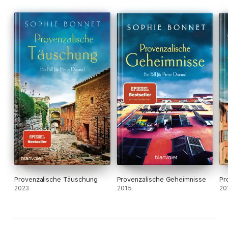
Provenzalische Täuschung
Provenzalische Geheimnisse
Pr
2023
2015
20