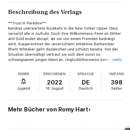
Beschreibung des Verlags
**Trust in Paradise**
Kendras unerwartete Rückkehr in die New Yorker Upper Class
versetzt alle in Aufruhr. Doch ihre Willkommens-Feier im Glitter
and Gold endet abrupt, als sie von einem Fremden bedrängt
wird. Ausgerechnet der unverschämt attraktive Barbesitzer
Rhett Whitaker geht dazwischen und schützt Kendra. Von der
Situation überwältigt vertraut sie sich dem sonst so
schweigsamen jungen Mann an. Unglücklicherweise kann sich
mehr
Kendra am nächsten Tag nicht mehr erinnern, wie viel sie von
sich preisgegeben hat. Denn den wahren Grund ihrer
GENRE
ERSCHIENEN
SPRACHE
UMFANG
plötzlichen Rückkehr darf niemand erfahren …
Wagst du es, für die Liebe über deinen Schatten zu
2022
DE
398
springen?
Jugend
18. August
Deutsch
Seiten
//Dies ist der dritte Band der gefühlvollen New Adult Buchserie
»Glitter Love«. Alle Romane der High-Society-Romance:
-- Band 1: What Keeps Us Apart
-- Band 2: What Brings Us Together
Mehr Bücher von Romy Hart
-- Band 3: What Gives Us Hope//