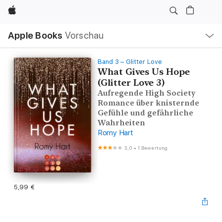
Apple
Lokale
Apple Books
Vorschau
Navigation
Menü
öffnen
Band 3 – Glitter Love
What Gives Us Hope
(Glitter Love 3)
Aufregende High Society
Romance über knisternde
Gefühle und gefährliche
Wahrheiten
Romy Hart
3,0
•
1 Bewertung
5,99 €