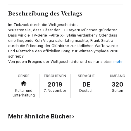
Beschreibung des Verlags
Im Zickzack durch die Weltgeschichte.
Wussten Sie, dass Cäsar den FC Bayern München gründete?
Dass wir die TV-Serie »Akte X« Stalin verdanken? Oder dass
eine fliegende Kuh Viagra salonfähig machte, Frank Sinatra
durch die Erfindung der Glühbirne zur tödlichen Waffe wurde
und Nietzsche den offiziellen Song zur Winterolympiade 2010
schrieb?
Von jedem Ereignis der Weltgeschichte sind es nur sieben
mehr
Schritte zu jedem noch so aberwitzig weit entfernten anderen,
wie Danny Kringiel vergnüglich demonstriert. Mit
GENRE
ERSCHIENEN
SPRACHE
UMFANG
Siebenmeilenstiefeln eilt er durch Popkultur und harte Historie
und verknüpft Lehrreiches mit Unterhaltsamem: wie etwa
2019
DE
320
Richard Wagner die patriotischsten Pommes der Welt schuf,
Kultur und
7. November
Deutsch
Seiten
die Pest Harry Potters Liebesleben beflügelte und Johannes
Unterhaltung
Gutenberg einem abtrünnigen Mormonen Sex auf dem Mond
bescherte. So zeigt er auf überraschende wie
augenzwinkernde Weise, warum absolut alles mit absolut allem
zu tun hat!
Mehr ähnliche Bücher