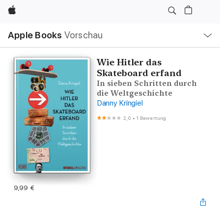
Apple
Lokale
Apple Books
Vorschau
Navigation
Menü
öffnen
Wie Hitler das
Skateboard erfand
In sieben Schritten durch
die Weltgeschichte
Danny Kringiel
2,0
•
1 Bewertung
9,99 €