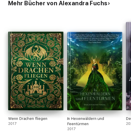
Mehr Bücher von Alexandra Fuchs
Wenn Drachen fliegen
In Hexenwäldern und
De
2017
Feentürmen
20
2017