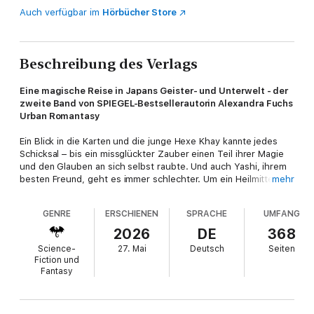
Auch verfügbar im
Hörbücher Store
Beschreibung des Verlags
Eine magische Reise in Japans Geister- und Unterwelt - der
zweite Band von SPIEGEL-Bestsellerautorin Alexandra Fuchs
Urban Romantasy
Ein Blick in die Karten und die junge Hexe Khay kannte jedes
Schicksal – bis ein missglückter Zauber einen Teil ihrer Magie
und den Glauben an sich selbst raubte. Und auch Yashi, ihrem
besten Freund, geht es immer schlechter. Um ein Heilmittel zu
mehr
finden, reist Khay schließlich nach Tokio, wo sie den
geheimnisvollen Katsumi trifft. Gemeinsam begeben sie sich
GENRE
ERSCHIENEN
SPRACHE
UMFANG
auf eine gefährliche Reise durch Tokios Geister- und
Unterwelt, um Yashi zu helfen. Dabei kommen sie sich immer
2026
DE
368
näher, doch beide haben mit ihren eigenen Unsicherheiten zu
Science-
27. Mai
Deutsch
Seiten
kämpfen. Können sie sich gegenseitig genug vertrauen, um
Fiction und
gemeinsam zu bestehen?
Fantasy