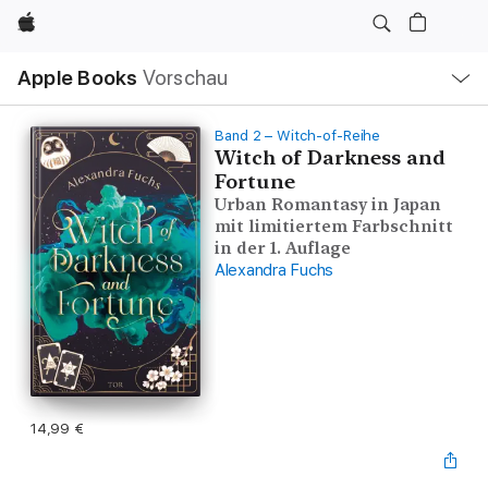
Apple
Lokale
Apple Books
Vorschau
Navigation
Menü
öffnen
Band 2 – Witch-of-Reihe
Witch of Darkness and
Fortune
Urban Romantasy in Japan
mit limitiertem Farbschnitt
in der 1. Auflage
Alexandra Fuchs
14,99 €