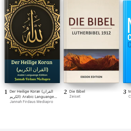
1
2
3
Der Heilige Koran (القران
Die Bibel
M
الكريم) Arabic Languange
Zeiset
C
Edition
Jannah Firdaus Mediapro