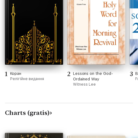
1
2
3
Коран
Lessons on the God-
B
Релігійне видання
Ordained Way
F
Witness Lee
Charts (gratis)