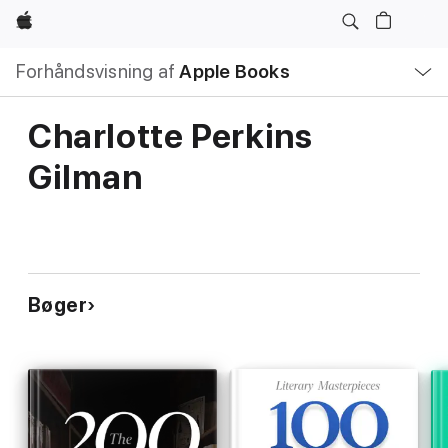
Apple
Lokal
Forhåndsvisning af
Apple Books
navigation
–
åbn
menu
Charlotte Perkins
Gilman
Bøger