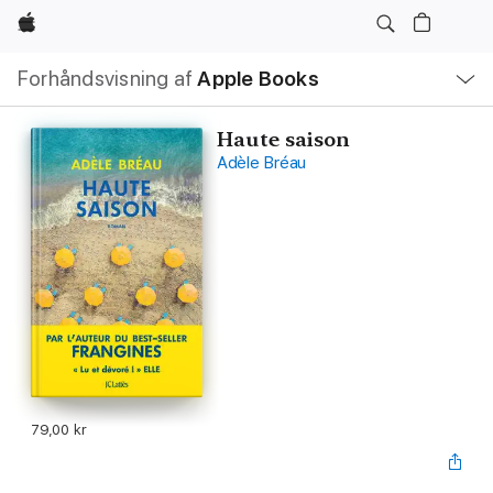
Apple
Lokal
Forhåndsvisning af
Apple Books
navigation
–
åbn
menu
Haute saison
Adèle Bréau
79,00 kr