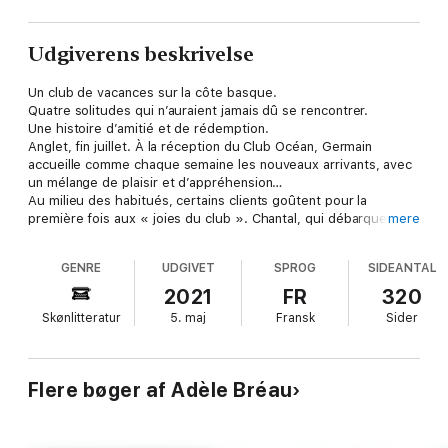
Udgiverens beskrivelse
Un club de vacances sur la côte basque.
Quatre solitudes qui n’auraient jamais dû se rencontrer.
Une histoire d’amitié et de rédemption.
Anglet, fin juillet. À la réception du Club Océan, Germain
accueille comme chaque semaine les nouveaux arrivants, avec
un mélange de plaisir et d’appréhension…
Au milieu des habitués, certains clients goûtent pour la
première fois aux « joies du club ». Chantal, qui débarque sans
mere
grand enthousiasme avec ses petits-enfants, Matthias, papa
solo ayant cédé à l’appel de l’option « mini-club », et Fanny,
GENRE
UDGIVET
SPROG
SIDEANTAL
venue en famille pour tenter de resserrer les liens, vont
plonger dans ce huis clos aussi enjoué qu’inquiétant, dont la
2021
FR
320
feuille de route est claire : faites connaissance et a-mu-sez-
Skønlitteratur
5. maj
Fransk
Sider
vous !
Mais qu’a-t-on à partager avec des êtres si différents ? Entre
tournois de tir à l’arc, plaisirs du self et jeux apéro, ces
vacanciers contraints de cohabiter parviendront-ils à rompre la
Flere bøger af Adèle Bréau
glace malgré les secrets qu’ils ont emportés dans leurs
bagages ? Peut-on réparer ce qui a été brisé ? Faut-il se lever
à l’aube pour avoir un transat à la piscine ? Autant de questions