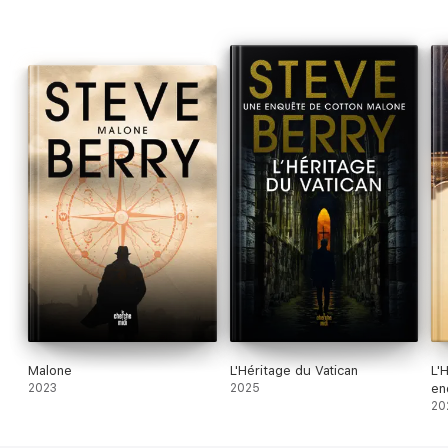
Malone
L'Héritage du Vatican
L'
2023
2025
en
20