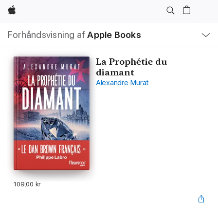
Apple
Lokal
Forhåndsvisning af
Apple Books
navigation
–
åbn
menu
La Prophétie du
diamant
Alexandre Murat
109,00 kr