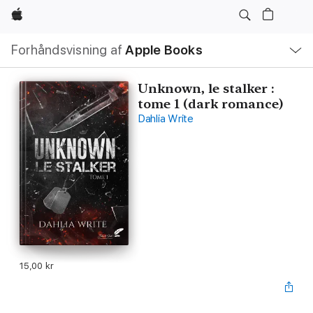
Apple
Lokal
Forhåndsvisning af
Apple Books
navigation
–
åbn
menu
Unknown, le stalker :
tome 1 (dark romance)
Dahlia Write
15,00 kr