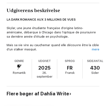
Udgiverens beskrivelse
LA DARK ROMANCE AUX 3 MILLIONS DE VUES
Skylar, une jeune étudiante française d’origine latino-
américaine, débarque à Chicago dans l’optique de poursuivre
sa dernière année d’étude en psychologie.
Mais sa vie vire au cauchemar quand elle découvre être la cible
d’un stalker masqué.
mere
Malgré la terreur qu’il lui inspire, elle ne peut ignorer l’attirance
GENRE
UDGIVET
SPROG
SIDEANTAL
croissante qui s’installe entre eux, brouillant les frontières
entre la raison et la morale...
2025
FR
430
Romantik
26.
Fransk
Sider
Après un accident de voiture, il a tout perdu :
september
Sa petite sœur.
Son meilleur ami.
Flere bøger af Dahlia Write
Sa confiance en lui.