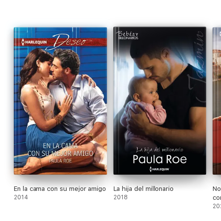
En la cama con su mejor amigo
La hija del millonario
No
2014
2018
co
de
20