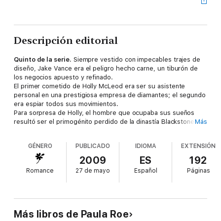
Descripción editorial
Quinto de la serie.
Siempre vestido con impecables trajes de
diseño, Jake Vance era el peligro hecho carne, un tiburón de
los negocios apuesto y refinado.
El primer cometido de Holly McLeod era ser su asistente
personal en una prestigiosa empresa de diamantes; el segundo
era espiar todos sus movimientos.
Para sorpresa de Holly, el hombre que ocupaba sus sueños
resultó ser el primogénito perdido de la dinastía Blackstone y
Más
heredero de una inmensa fortuna. Y aún más sorprendida se
quedó cuando, con el propósito de salvar su nueva empresa, él
GÉNERO
PUBLICADO
IDIOMA
EXTENSIÓN
le propuso matrimonio.
2009
ES
192
Romance
27 de mayo
Español
Páginas
Más libros de Paula Roe