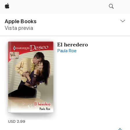
Apple
Navegación
local
Apple Books
-
Vista previa
Abrir
menú
El heredero
Paula Roe
USD 2.99