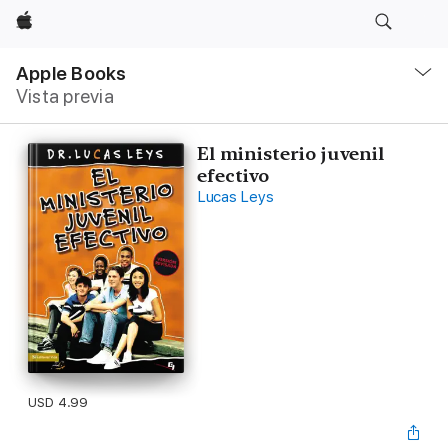
Apple
Navegación
local
Apple Books
-
Vista previa
Abrir
menú
El ministerio juvenil
efectivo
Lucas Leys
USD 4.99