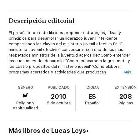
Descripción editorial
El propósito de este libro es proponer estrategias, ideas y
principios para desarrollar un liderazgo juvenil inteligente
compartiendo las claves del ministerio juvenil efectivo.En "El
ministerio Juvenil efectivo" conversarás con uno de los más
respetados ministros de la juventud acerca de:"Cómo entender
las cuestiones del desarrollo""Cómo enfocarse a la gran meta y
los cuatro propósitos del ministerio juvenil""Cómo elaborar
programas acertados y actividades que produzcan
Más
explosión""Cómo construir relaciones significativas y seguir
mejorando tu discipulado""Cómo llevar a cabo un liderazgo
GÉNERO
PUBLICADO
IDIOMA
EXTENSIÓN
sobresaliente""Cómo hacer contact con la cultura que
queremos invadir"
2010
ES
208
Religión y
5 de octubre
Español
Páginas
espiritualidad
Más libros de Lucas Leys