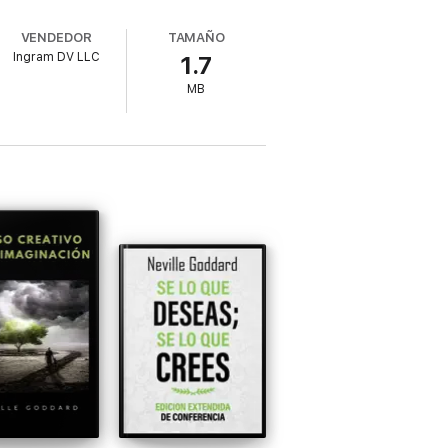
VENDEDOR
TAMAÑO
Ingram DV LLC
1.7
MB
áctico, ideal para lectores que buscan