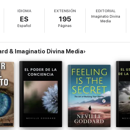
IDIOMA
EXTENSIÓN
EDITORIAL
Imaginatio Divina
ES
195
Media
Español
Páginas
d
ard & Imaginatio Divina Media
cción Deluxe" no es solo un libro para leer, sino un recurso integral y pr
ille Goddard para transformar su realidad desde la conciencia.