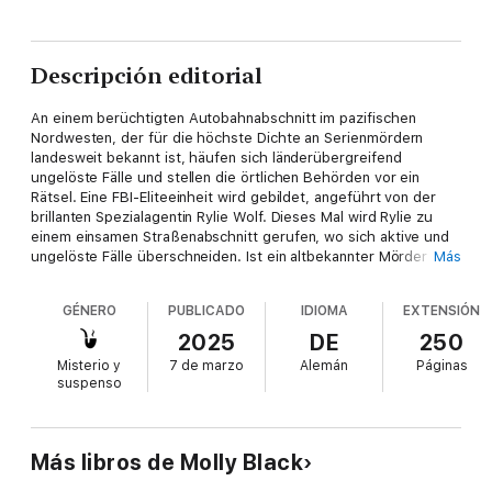
Descripción editorial
An einem berüchtigten Autobahnabschnitt im pazifischen
Nordwesten, der für die höchste Dichte an Serienmördern
landesweit bekannt ist, häufen sich länderübergreifend
ungelöste Fälle und stellen die örtlichen Behörden vor ein
Rätsel. Eine FBI-Eliteeinheit wird gebildet, angeführt von der
brillanten Spezialagentin Rylie Wolf. Dieses Mal wird Rylie zu
einem einsamen Straßenabschnitt gerufen, wo sich aktive und
ungelöste Fälle überschneiden. Ist ein altbekannter Mörder
Más
wieder aufgetaucht?
GÉNERO
PUBLICADO
IDIOMA
EXTENSIÓN
Oder haben sie es mit einem neuen Täter zu tun?
2025
DE
250
Misterio y
7 de marzo
Alemán
Páginas
suspenso
„Molly Black hat einen fesselnden Thriller geschrieben, der Sie
bis zur letzten Seite in Atem hält ... Ich war von diesem Buch
restlos begeistert und kann es kaum erwarten, den nächsten
Teil der Reihe zu lesen!”
Más libros de Molly Black