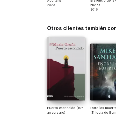
Aquitania
El silencio de la
2020
blanca
2016
Otros clientes también c
Puerto escondido (10º
Entre los muert
aniversario)
(Trilogía de Illu