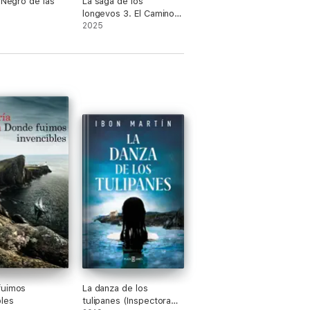
o Negro de las
La saga de los
longevos 3. El Camino
del Padre
2025
fuimos
La danza de los
bles
tulipanes (Inspectora