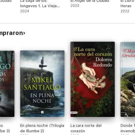
 ciudad
La saga de los
El Ángel de la Ciudad
El Libr
longevos 1. La Vieja
2023
Horas
Familia
2024
2022
ompraron
os
En plena noche (Trilogía
La cara norte del
Donde 
mbe 3)
de Illumbe 2)
corazón
invenci