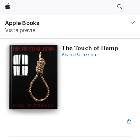
Apple
Navegación
local
Apple Books
-
Vista previa
Abrir
menú
The Touch of Hemp
Adam Patterson