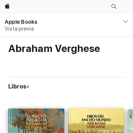
Apple
Navegación
local
Apple Books
-
Vista previa
Abrir
menú
Abraham Verghese
Libros