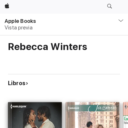
Apple
Navegación
local
Apple Books
-
Vista previa
Abrir
menú
Rebecca Winters
Libros