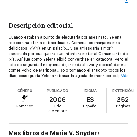
Descripción editorial
Cuando estaban a punto de ejecutarla por asesinato, Yelena
recibió una oferta extraordinaria. Comería los manjares más
deliciosos, viviría en un palacio… y se arriesgaría a morir
asesinada por cualquiera que intentara matar al Comandante de
Ixia. Así fue como Yelena eligió convertirse en catadora. Pero el
jefe de seguridad no quería dejar nada al azar y decidió darle a
comer Polvo de Mariposa… sólo tomando el antídoto todos los
días, conseguiría Yelena retrasar la agonía de morir por culpa
Más
del veneno. Mientras Yelena intentaba escapar de aquel dilema
seguían sucediéndose los desastres. Los rebeldes planeaban
GÉNERO
PUBLICADO
IDIOMA
EXTENSIÓN
hacerse con Ixia, y Yelena había adquirido unos poderes
mágicos que no sabía controlar. Su vida volvía a correr peligro,
2006
ES
352
por lo que debía tomar de nuevo una decisión, pero en esta
Romance
1 de
Español
Páginas
ocasión de insospechadas consecuencias…
diciembre
Más libros de Maria V. Snyder