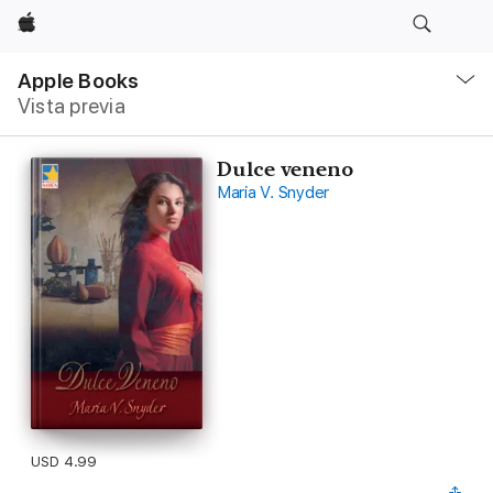
Apple
Navegación
local
Apple Books
-
Vista previa
Abrir
menú
Dulce veneno
Maria V. Snyder
USD 4.99