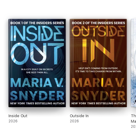
Inside Out
Outside In
Th
2026
2026
Ma
20