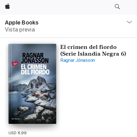
Apple
Navegación
local
Apple Books
-
Vista previa
Abrir
menú
El crimen del fiordo
(Serie Islandia Negra 6)
Ragnar Jónasson
USD 8.99