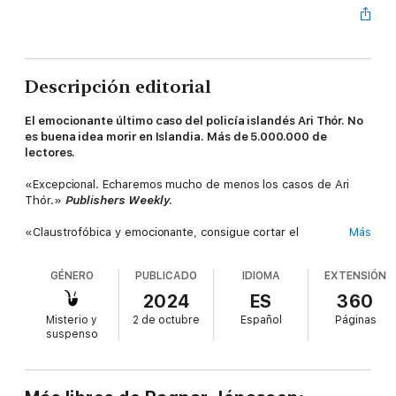
Descripción editorial
El emocionante último caso del policía islandés Ari Thór. No
es buena idea morir en Islandia. Más de 5.000.000 de
lectores.
«Excepcional. Echaremos mucho de menos los casos de Ari
Thór.»
Publishers Weekly
.
«Claustrofóbica y emocionante, consigue cortar el
Más
aliento.»
The Guardian
.
GÉNERO
PUBLICADO
IDIOMA
EXTENSIÓN
«Una de las mejores series de novela negra.»
The New York
Times
.
2024
ES
360
Misterio y
2 de octubre
Español
Páginas
Faltan tres días para Semana Santa y, mientras Siglufjördur se
suspenso
llena de turistas ansiosos por disfrutar de las magníficas pistas
de esquí de la zona, el cuerpo sin vida de una joven es hallado
en la calle principal. El comisario de policía Ari Thór deberá
ocuparse de un caso que se complica a pasos agigantados y