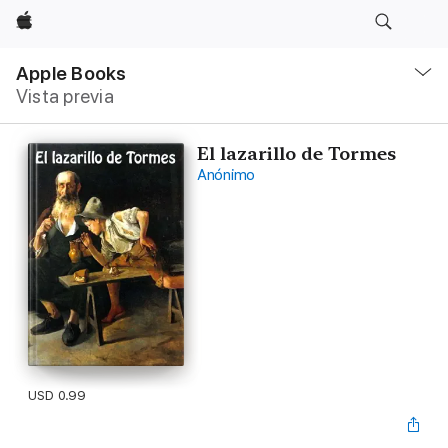
Apple
Navegación
local
Apple Books
-
Vista previa
Abrir
menú
El lazarillo de Tormes
Anónimo
USD 0.99