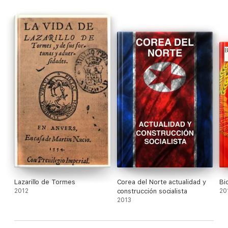
Lazarillo de Tormes
Corea del Norte actualidad y
Bio
2012
construcción socialista
20
2013