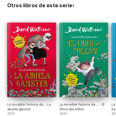
Otros libros de esta serie
La increíble historia de... La
La increíble historia de... - El
La 
abuela gánster
chico del millón
bo
2013
2013
20