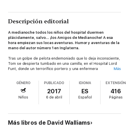
Descripción editorial
A medianoche todos los niños del hospital duermen
plácidamente, salvo... ¡los Amigos de Medianoche! A esa
hora empiezan sus locas aventuras. Humor y aventuras de la
mano del autor número 1 en Inglaterra.
Tras un golpe de pelota endemoniado que lo deja inconsciente,
Tom se despierta tumbado en una camilla, en el Hospital Lord
Funt, donde un terrorífico portero y una enfermera
Más
espeluznante lo trasladan al ala infantil. Parece una pesadilla,
pero lo que Tom no sabe es que ¡muy pronto vivirá la aventura
GÉNERO
PUBLICADO
IDIOMA
EXTENSIÓN
más emocionante de su vida!
2017
ES
416
Reseñas:
Niños
6 de abril
Español
Páginas
«Me encantan los libros de David Walliams... pronto se
convertirán en clásicos.»
Sue Townsend,
The Guardian
Más libros de David Walliams