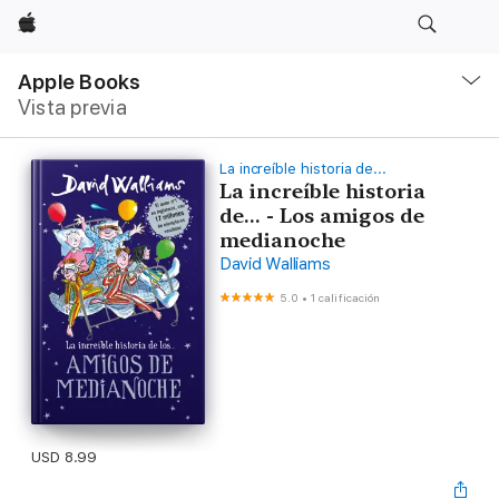
Apple
Navegación
local
Apple Books
-
Vista previa
Abrir
menú
La increíble historia de...
La increíble historia
de... - Los amigos de
medianoche
David Walliams
5.0
•
1 calificación
USD 8.99