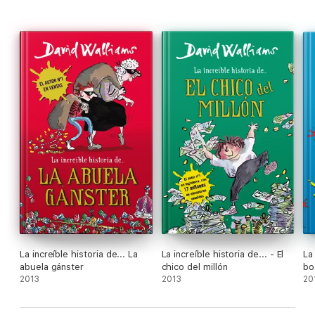
«Por fin Dahl tiene un digno sucesor.»
Telegraph
La increíble historia de... La
La increíble historia de... - El
La 
abuela gánster
chico del millón
bo
2013
2013
20