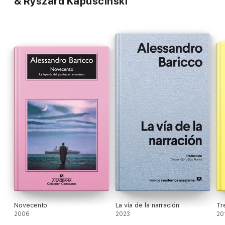
& Ryszard Kapuscinski
Novecento
La vía de la narración
Tr
2006
2023
20