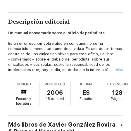
Descripción editorial
Un manual conversado sobre el oficio de periodista.
Es un error escribir sobre alguien con quien no se ha
compartido al menos un tramo de la vida.» Es uno de los temas
centrales de Los cínicos no sirven para este oficio, un libro
«conversado» sobre el trabajo del periodista, sobre sus
dificultades y sus reglas, sobre la responsabilidad de los
intelectuales que, hoy en día, se dedican a la información.
Más
¿Cómo contar la pobreza, el hambre, las guerras? ¿Es
imprescindible tener motivaciones éticas para ser un buen
GÉNERO
PUBLICADO
IDIOMA
EXTENSIÓN
periodista? ¿Qué relación existe entre realidad y narración?
¿Cómo moverse entre la investigación de la verdad y los
2006
ES
128
condicionamientos del poder? El libro incluye una entrevista de
Ficción y
18 de abril
Español
Páginas
A. Semplici con el escritor acerca de los acontecimientos que
literatura
llevaron a la emancipación de África del dominio colonial, y un
diálogo con el narrador y crítico de arte John Berger sobre el
«ver, comprender y contar»
Más libros de Xavier González Rovira