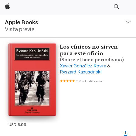
Apple
Navegación
local
Apple Books
-
Vista previa
Abrir
menú
Los cínicos no sirven
para este oficio
(Sobre el buen periodismo)
Xavier González Rovira
&
Ryszard Kapuscinski
5.0
•
1 calificación
USD 8.99