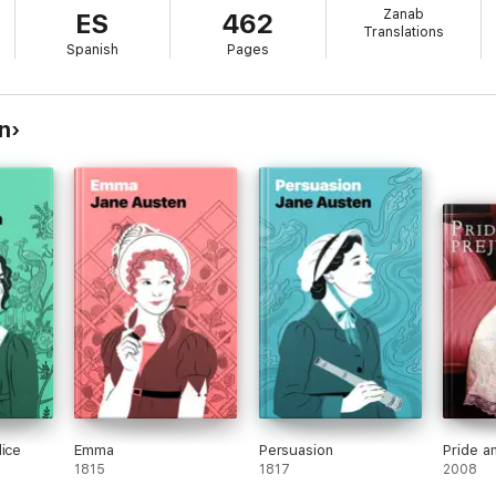
Zanab
ES
462
Translations
Spanish
Pages
n
dice
Emma
Persuasion
Pride a
1815
1817
2008