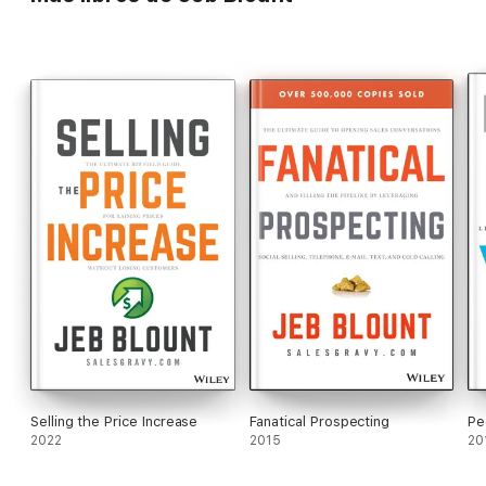
necesita para llenar su agenda de prospectos potenciales de
alta calidad para su negocio.
Selling the Price Increase
Fanatical Prospecting
Pe
2022
2015
20