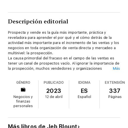
Descripción editorial
Prospecta y vende es la guía más importante, práctica y
reveladora para aprender el por qué y el cómo detrás de la
actividad más importante para el incremento de las ventas y los
negocios en toda organización de venta directa y mercadeo a
multinivel: la prospección.
La causa primordial del fracaso en el campo de las ventas es
tener un canal de prospectos vacío. Al ignorar la importancia de
la prospección, muchos vendedores y organizaciones
Más
competentes mantienen un nivel de desempeño muy inferior al
esperado. Con un enfoque innovador, Jeb Blount, autor
GÉNERO
PUBLICADO
IDIOMA
EXTENSIÓN
bestseller de 7 libros en el área de las ventas, describe paso a
paso un estilo de prospección que funciona para personas
2023
ES
337
reales, en un mundo real, con perspectivas reales.
Negocios y
12 de abril
Español
Páginas
Prospecta y vende nos da las claves para mantener una lista
finanzas
llena de oportunidades calificadas y evitar caídas debilitantes
personales
de las ventas, aprovechando una metodología equilibrada a
través de múltiples canales de prospección. Esta obra está
repleta de estrategias, técnicas y herramientas de gran eficacia
que cualquier profesional en las ventas, novato o experto,
Más libros de Jeb Blount