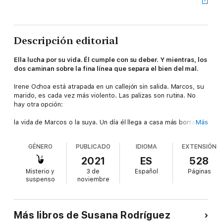
Descripción editorial
Ella lucha por su vida. Él cumple con su deber. Y mientras, los
dos caminan sobre la fina línea que separa el bien del mal.
Irene Ochoa está atrapada en un callejón sin salida. Marcos, su
marido, es cada vez más violento. Las palizas son rutina. No
hay otra opción:
la vida de Marcos o la suya. Un día él llega a casa más borracho
Más
de lo habitual y, con la botella en la mano, se queda
profundamente dormido. Poco después, un incendio acaba con
GÉNERO
PUBLICADO
IDIOMA
EXTENSIÓN
la vida de Marcos.
2021
ES
528
Todo ha salido según lo planeado, pero hay algo que Irene no
Misterio y
3 de
Español
Páginas
puede controlar. Apenas ha empezado a disfrutar de su nueva
suspenso
noviembre
vida, libre y segura, cuando conoce al hombre que podría
arrebatársela: el inspector David Vázquez, el encargado del
caso. Empieza así una relación marcada por la pasión, el deseo
y el peligro.
Más libros de Susana Rodríguez