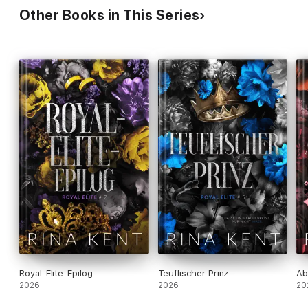
Other Books in This Series
Royal-Elite-Epilog
Teuflischer Prinz
Ab
2026
2026
20