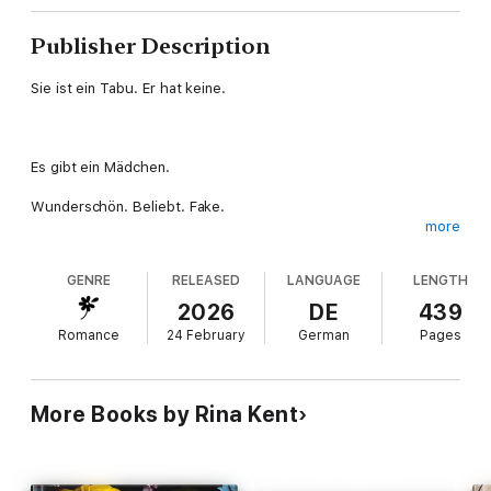
Publisher Description
Sie ist ein Tabu. Er hat keine.
Es gibt ein Mädchen.
Wunderschön. Beliebt. Fake.
more
Und meine Besessenheit.
GENRE
RELEASED
LANGUAGE
LENGTH
Mein Untergang.
2026
DE
439
Wahrscheinlich meine Verdammnis.
Romance
24 February
German
Pages
Hält mich das auf? Interessiert es mich? Nein und nein.
Es gibt eine Grenze zwischen Richtig und Falsch. Moralisch und
More Books by Rina Kent
unmoralisch.
Und dann gibt es noch sie.