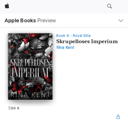
Apple
Local
Apple Books
Preview
Nav
Open
Menu
Book 6 - Royal Elite
Skrupelloses Imperium
Rina Kent
7,99 €