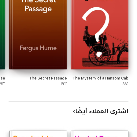
use
The Secret Passage
The Mystery of a Hansom Cab
١٩٣٢
١٩٣٢
١٨٨٦
اشترى العملاء أيضًا