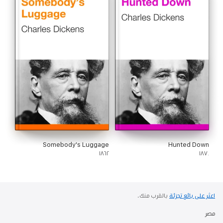
Somebody's Luggage
Hunted Down
١٨٦٢
١٨٧٠
اعثر على بائع تجزئة
بالقرب منك.
مصر