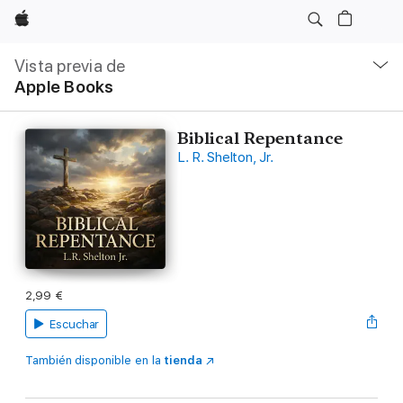
Apple
Navegación
local
Vista previa de
-
Apple Books
Abrir
menú
Biblical Repentance
L. R. Shelton, Jr.
2,99 €
Escuchar
También disponible en la
tienda