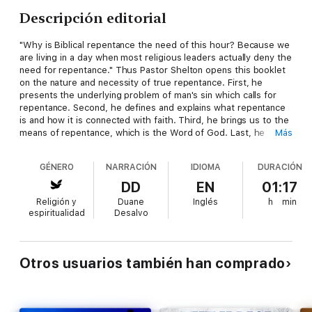
Descripción editorial
"Why is Biblical repentance the need of this hour? Because we
are living in a day when most religious leaders actually deny the
need for repentance." Thus Pastor Shelton opens this booklet
on the nature and necessity of true repentance. First, he
presents the underlying problem of man's sin which calls for
repentance. Second, he defines and explains what repentance
is and how it is connected with faith. Third, he brings us to the
means of repentance, which is the Word of God. Last, he
Más
shows us the fruits of genuine repentance in a hatred for sin
and a desire for holiness.
GÉNERO
NARRACIÓN
IDIOMA
DURACIÓN
DD
EN
01:17
Religión y
Duane
Inglés
h
min
espiritualidad
Desalvo
Otros usuarios también han comprado