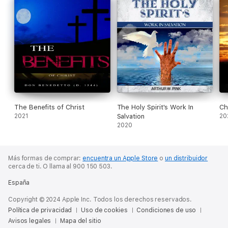
The Benefits of Christ
The Holy Spirit's Work In
Chr
2021
Salvation
20
2020
Más formas de comprar:
encuentra un Apple Store
o
un distribuidor
cerca de ti.
O llama al 900 150 503.
España
Copyright © 2024 Apple Inc. Todos los derechos reservados.
Política de privacidad
Uso de cookies
Condiciones de uso
Avisos legales
Mapa del sitio