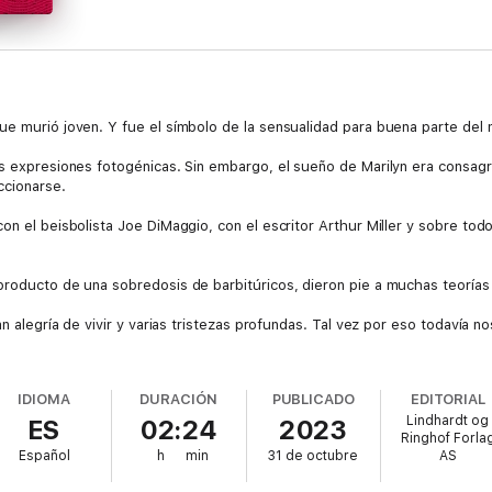
ue murió joven. Y fue el símbolo de la sensualidad para buena parte del 
s expresiones fotogénicas. Sin embargo, el sueño de Marilyn era consagra
ccionarse.
on el beisbolista Joe DiMaggio, con el escritor Arthur Miller y sobre to
 producto de una sobredosis de barbitúricos, dieron pie a muchas teoría
n alegría de vivir y varias tristezas profundas. Tal vez por eso todavía nos
IDIOMA
DURACIÓN
PUBLICADO
EDITORIAL
Lindhardt og
ES
02:24
2023
Ringhof Forla
Español
h
min
31 de octubre
AS