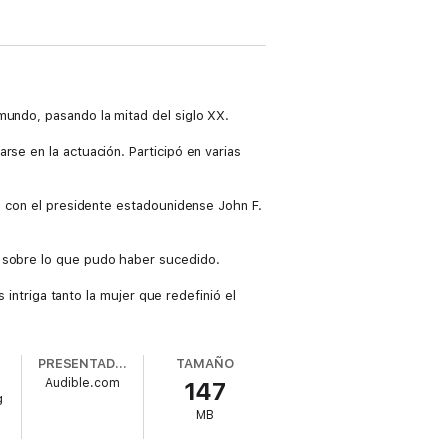
mundo, pasando la mitad del siglo XX.
rse en la actuación. Participó en varias
do con el presidente estadounidense John F.
s sobre lo que pudo haber sucedido.
 intriga tanto la mujer que redefinió el
PRESENTADO POR
TAMAÑO
Audible.com
147
g
MB