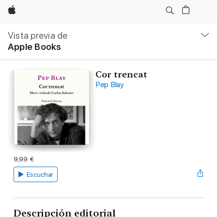
Apple
Navegación
local
Vista previa de
-
Apple Books
Abrir
menú
Cor trencat
Pep Blay
9,99 €
Escuchar
Descripción editorial