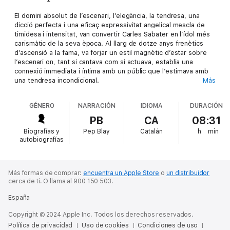
El domini absolut de l’escenari, l’elegància, la tendresa, una
dicció perfecta i una eficaç expressivitat angelical mescla de
timidesa i intensitat, van convertir Carles Sabater en l’ídol més
carismàtic de la seva època. Al llarg de dotze anys frenètics
d’ascensió a la fama, va forjar un estil magnètic d’estar sobre
l’escenari on, tant si cantava com si actuava, establia una
connexió immediata i íntima amb un públic que l’estimava amb
una tendresa incondicional.
Más
Cor trencat és la reconstrucció dels darrers dies, setmanes i
mesos de la vida d’algú que no sabia que caminava al caire de
GÉNERO
NARRACIÓN
IDIOMA
DURACIÓN
l’abisme. Amb una prosa rotunda, delicada i honesta, Pep Blay
retroba persones i llocs en una recerca íntima de l’ídol caigut,
PB
CA
08:31
de l’amic que havia de ser, per preguntar-se si les coses
Biografías y
Pep Blay
Catalán
h
min
haurien pogut ser d’una altra manera, per descobrir finalment
autobiografías
què i com va trencar el cor de Carles Sabater.
Más formas de comprar:
encuentra un Apple Store
o
un distribuidor
cerca de ti.
O llama al 900 150 503.
España
Copyright © 2024 Apple Inc. Todos los derechos reservados.
Política de privacidad
Uso de cookies
Condiciones de uso