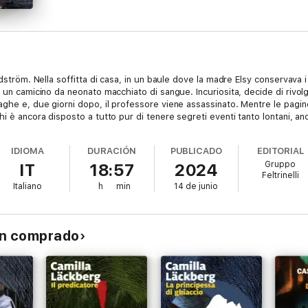
dström. Nella soffitta di casa, in un baule dove la madre Elsy conservava i s
 un camicino da neonato macchiato di sangue. Incuriosita, decide di rivolg
ghe e, due giorni dopo, il professore viene assassinato. Mentre le pagine
hi è ancora disposto a tutto pur di tenere segreti eventi tanto lontani, an
IDIOMA
DURACIÓN
PUBLICADO
EDITORIAL
Gruppo
IT
18:57
2024
Feltrinelli
Italiano
h
min
14 de junio
an comprado