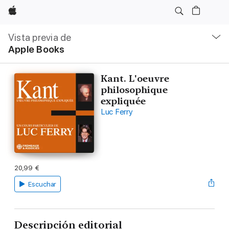
Apple
Navegación
local
Vista previa de
-
Apple Books
Abrir
menú
Kant. L'oeuvre
philosophique
expliquée
Luc Ferry
20,99 €
Escuchar
Descripción editorial