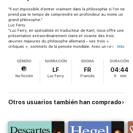
"Il est impossible d’entrer vraiment dans la philosophie si l’on ne
prend pas le temps de comprendre en profondeur au moins un
grand philosophe."
Luc Ferry
"Luc Ferry, en spécialiste et traducteur de Kant, nous offre une
présentation extraordinairement claire et vivante des trois
œuvres majeures du philosophe allemand – ses trois «
critiques », sommets de la pensée mondiale. Avec un rare sens
Más
pédagogique, il parvient à en rendre évidentes les idées,
l’originalité, mais aussi l’étonnante actualité. Après une
GÉNERO
NARRACIÓN
IDIOMA
DURACIÓN
introduction générale à la philosophie kantienne, Luc Ferry nous
fait découvrir, dans ce qu’elles ont de plus décisif, la Critique
LF
FR
04:44
de la raison pratique, la Critique de la faculté de juger et enfin
No ficción
Luc Ferry
Francés
h
min
la Critique de la raison pure, œuvres monumentales de ce
penseur phare de la fin du XVIIIe siècle, contemporain de la
Révolution française." Claude Colombini-Frémeaux
"Luc Ferry, comme tous les philosophes est d’abord un
professeur de philosophie. En effet, philosopher au XXIe siècle
Otros usuarios también han comprado
n’a de sens qu’en prenant en compte l’histoire de cette
discipline qui transforme tous les penseurs en héritiers. Luc
Ferry propose pour la première fois des cours dans une langue
simple, permettant en 3 à 4 heures d’accéder à une approche
des idées d’un grand philosophe et les clés essentielles pour
pouvoir ensuite aborder son oeuvre." Patrick Frémeaux