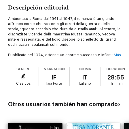
Descripción editorial
Ambientato a Roma dal 1941 al 1947, il romanzo è un grande
affresco corale che racconta gli orrori della guerra e della
storia, "questo scandalo che dura da duemila anni". Al centro, le
disgraziate vicende della maestrina Iduzza Ramundo, vedova
mite e rassegnata, e del figlio Useppe, pischelletto dai grandi
occhi azzurri spalancati sul mondo.
Pubblicato nel 1974, ottenne un enorme successo e infiammò
Más
violente polemiche, diventando immediatamente un caso
politico e letterario. Dal romanzo è tratto il film omonimo,
GÉNERO
NARRACIÓN
IDIOMA
DURACIÓN
diretto da Luigi Comencini e interpretato da Claudia Cardinale.
IF
IT
28:55
Clásicos
Iaia Forte
Italiano
h
min
Otros usuarios también han comprado