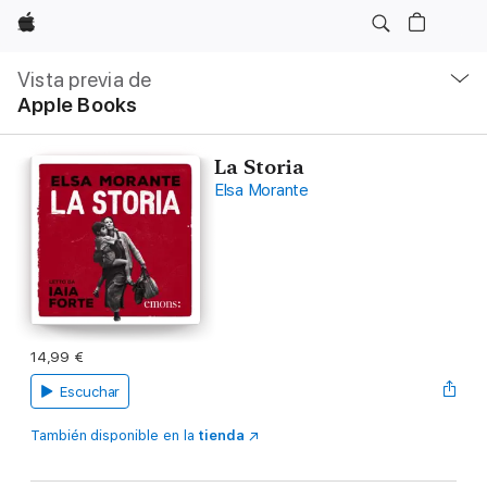
Apple
Navegación
local
Vista previa de
-
Apple Books
Abrir
menú
La Storia
Elsa Morante
14,99 €
Escuchar
También disponible en la
tienda