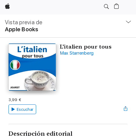
Apple
Navegación
local
Vista previa de
-
Apple Books
Abrir
menú
L’italien pour tous
Max Starrenberg
3,99 €
Escuchar
Descripción editorial