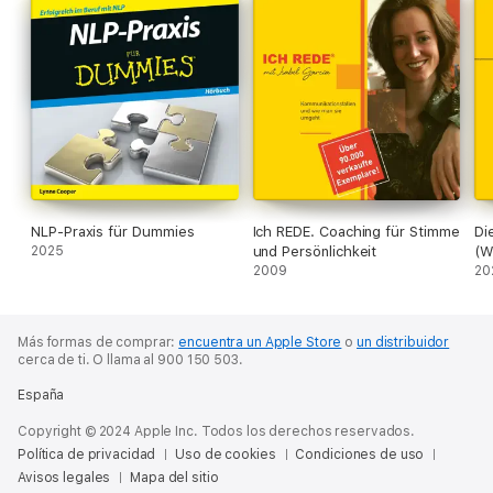
NLP-Praxis für Dummies
Ich REDE. Coaching für Stimme
Di
2025
und Persönlichkeit
(W
2009
ef
20
Fr
ge
Más formas de comprar:
encuentra un Apple Store
o
un distribuidor
cerca de ti.
O llama al 900 150 503.
España
Copyright © 2024 Apple Inc. Todos los derechos reservados.
Política de privacidad
Uso de cookies
Condiciones de uso
Avisos legales
Mapa del sitio