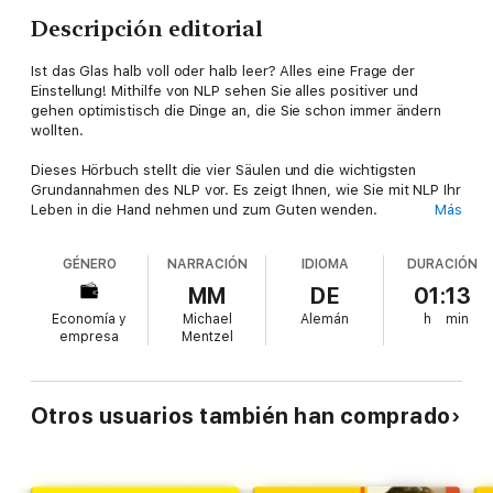
Descripción editorial
Ist das Glas halb voll oder halb leer? Alles eine Frage der
Einstellung! Mithilfe von NLP sehen Sie alles positiver und
gehen optimistisch die Dinge an, die Sie schon immer ändern
wollten.
Dieses Hörbuch stellt die vier Säulen und die wichtigsten
Grundannahmen des NLP vor. Es zeigt Ihnen, wie Sie mit NLP Ihr
Leben in die Hand nehmen und zum Guten wenden.
Más
Sie erfahren:
GÉNERO
NARRACIÓN
IDIOMA
DURACIÓN
MM
DE
01:13
Was Neuro-Linguistisches Programmieren eigentlich ist
Economía y
Michael
Alemán
h
min
Wie NLP Ihr Handeln positiv beeinflussen kann
empresa
Mentzel
Wie Sie dank NLP die Kommunikation mit anderen verbessern
Otros usuarios también han comprado