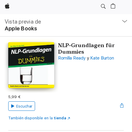
Apple
Navegación
local
Vista previa de
-
Apple Books
Abrir
menú
NLP-Grundlagen für
Dummies
Romilla Ready
y
Kate Burton
5,99 €
Escuchar
También disponible en la
tienda