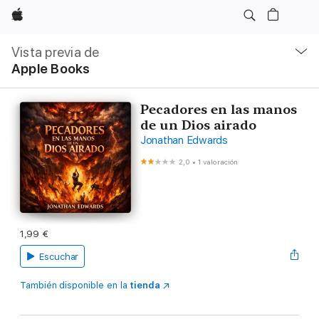
Apple
Navegación
local
Vista previa de
-
Apple Books
Abrir
menú
Pecadores en las manos
de un Dios airado
Jonathan Edwards
2,0
•
1 valoración
1,99 €
Escuchar
También disponible en la
tienda