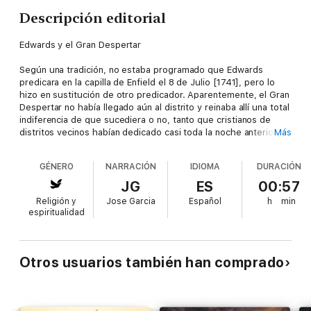
Descripción editorial
Edwards y el Gran Despertar
Según una tradición, no estaba programado que Edwards
predicara en la capilla de Enfield el 8 de Julio [1741], pero lo
hizo en sustitución de otro predicador. Aparentemente, el Gran
Despertar no había llegado aún al distrito y reinaba allí una total
indiferencia de que sucediera o no, tanto que cristianos de
distritos vecinos habían dedicado casi toda la noche anterior a
Más
la oración, no fuera que “mientras las lluvias divinas sucedían
todo alrededor”, no las hubiera en Enfield. Edwards tomó como
GÉNERO
NARRACIÓN
IDIOMA
DURACIÓN
su texto Deuteronomio 32:35: “A su tiempo su pie resbalará”,
repitiendo un sermón que había predicado en su propia iglesia
JG
ES
00:57
poco antes sobre el tema: “Pecadores en manos de un Dios
Religión y
Jose Garcia
Español
h
min
airado”. [Eleazer] Wheelock reportó a [Benjamín] Trumbull
espiritualidad
cómo los presentes, que había caracterizado como “indiferente
y presumida”, tanto habían cambiado antes de finalizado el
sermón que se habían “humillado con una convicción tremenda
de su pecado y peligro”. –Iain Murray, Jonathan Edwards: A New
Otros usuarios también han comprado
Biography (Edinburgo, Banner of Truth, 1987), 168.