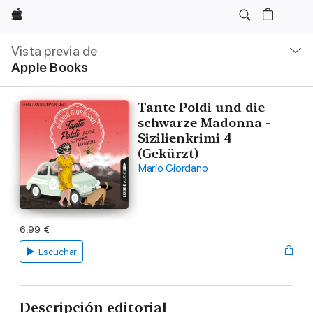
Apple
Navegación
local
Vista previa de
-
Apple Books
Abrir
menú
Tante Poldi und die
schwarze Madonna -
Sizilienkrimi 4
(Gekürzt)
Mario Giordano
6,99 €
Escuchar
Descripción editorial