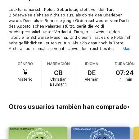
Lecktsmiamarsch, Poldis Geburtstag steht vor der Tür!
Blöderweise sieht es nicht so aus, als ob sie den überleben
würde. Denn als in Rom eine junge Ordensschwester vom Dach
des Apostolischen Palastes stürzt, gerät die Poldi
höchstpersönlich unter Verdacht. Einziger Hinweis auf den
Täter: eine Schwarze Madonna. Und diesmal hat es die Poldi mit
sehr gefährlichen Leuten zu tun. Als sich dann noch in Torre
Archirafi auf einmal alle von ihr abwenden, reicht es ihr.
Más
Krachledern, mit Perücke und tüchtig Dings stürzt die Poldi sich
in einen neuen Fall und gerät mit dem Commissario ihres
GÉNERO
NARRACIÓN
IDIOMA
DURACIÓN
Herzens voll ins Visier der Mörder ...
CB
DE
07:24
Misterio
Christian
Alemán
h
min
Baumann
Otros usuarios también han comprado