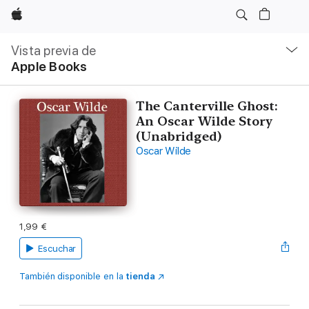
Apple
Navegación
local
Vista previa de
-
Apple Books
Abrir
menú
The Canterville Ghost:
An Oscar Wilde Story
(Unabridged)
Oscar Wilde
1,99 €
Escuchar
También disponible en la
tienda