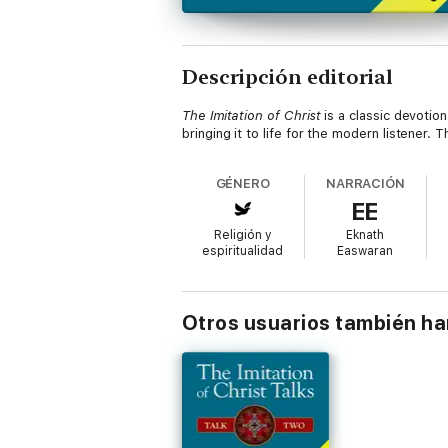
Descripción editorial
The Imitation of Christ
is a classic devotion
bringing it to life for the modern listener. Th
GÉNERO
NARRACIÓN
EE
Religión y
Eknath
espiritualidad
Easwaran
Otros usuarios también h