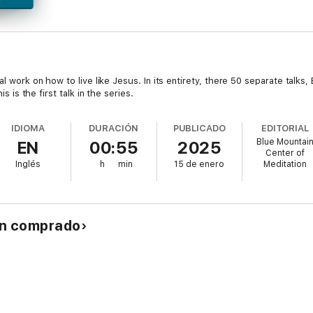
al work on how to live like Jesus. In its entirety, there 50 separate talk
is is the first talk in the series.
IDIOMA
DURACIÓN
PUBLICADO
EDITORIAL
Blue Mountai
EN
00:55
2025
Center of
Inglés
h
min
15 de enero
Meditation
an comprado