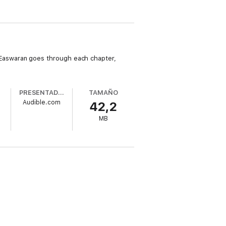
s, Easwaran goes through each chapter,
PRESENTADO POR
TAMAÑO
n
Audible.com
42,2
MB